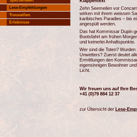
Spezialitäten
Klappentext
Lese-Empfehlungen
Zehn Seemeilen vor Concar
wirken mit ihrem weissen San
Trouvaillen
karibisches Paradies – bis 
Erlebnisse
angespült werden.
Das hat Kommissar Dupin ger
Bootsfahrt am frühen Morgen,
und keinerlei Anhaltspunkte.
Wer sind die Toten? Wurden s
Unwetters? Zuerst deutet all
Ermittlungen den Kommissar t
eigensinnigen Bewohner und
Licht.
Wir freuen uns auf Ihre Be
+41 (0)79 884 12 37
zur Übersicht der
Lese-Emp